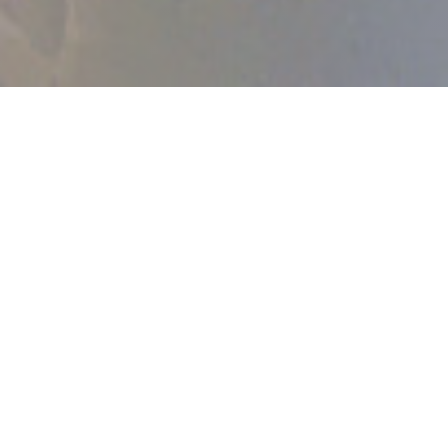
Bistro de Gif
Příjemné a moderní prostředí s nádechem kouzla starého
světa.
Bistro de Gif je restaurace naproti hradu Gif Sur Yvette.
Přijďte ochutnat naši kuchyni výhradně čerstvých a
místních produktů, mořské plody a korýše, hamburgery a
ryby, výběr zmrzliny a piva a náš vinný lístek.
Zarezervovat hned.