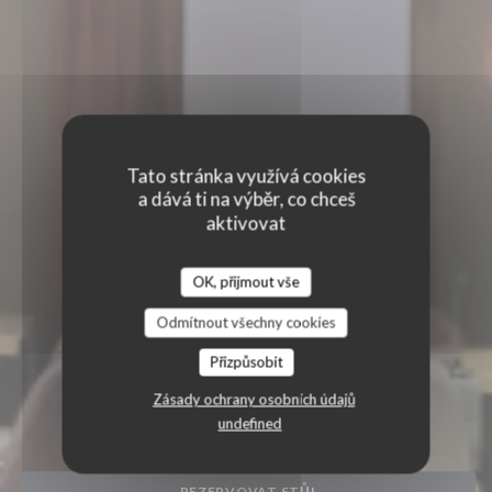
Tato stránka využívá cookies
a dává ti na výběr, co chceš
aktivovat
OK, přijmout vše
Odmítnout všechny cookies
Přizpůsobit
BISTRO DE GIF
Zásady ochrany osobních údajů
|
GIF-SUR-YVETTE
undefined
REZERVOVAT STŮL