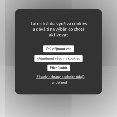
Tato stránka využívá cookies
a dává ti na výběr, co chceš
aktivovat
OK, přijmout vše
Odmítnout všechny cookies
Přizpůsobit
Zásady ochrany osobních údajů
undefined