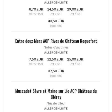
ALLERGENLISTE
8,70 EUR
14,50 EUR
29,00 EUR
Verre 15cl
Pot 25cl
Pot 50cl
43,50 EUR
bout.75cl
Entre deux Mers AOP Rives de Château Roquefort
Notes d’agrumes
ALLERGENLISTE
7,50 EUR
12,50 EUR
25,00 EUR
Verre 15cl
Pot 25cl
Pot 50cl
37,50 EUR
bout.75cl
Muscadet Sèvre et Maine sur Lie AOP Château du
Cléray
Nez de tilleul
ALLERGENLISTE