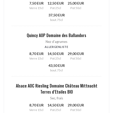
7,50 EUR
12,50 EUR
25,00 EUR
Verre 15cl
Pot 25cl
Pot 50cl
37,50 EUR
bout.75cl
Quincy AOP Domaine des Ballandors
Nez d'agrumes
ALLERGENLISTE
8,70 EUR
14,50 EUR
29,00 EUR
Verre 15cl
Pot 25cl
Pot 50cl
43,50 EUR
bout.75cl
Alsace AOC Riesling Domaine Château Mittnacht
Terres d’Etoiles BIO
Sec, frais
8,70 EUR
14,50 EUR
29,00 EUR
Verre 15cl
Pot 25cl
Pot 50cl