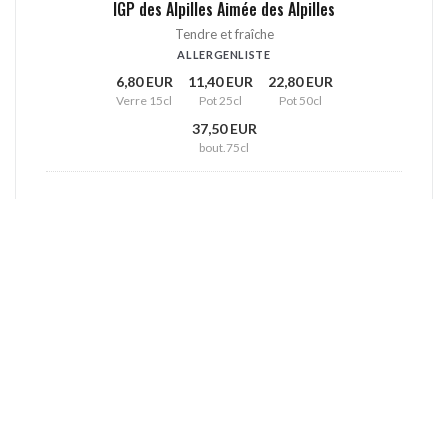
IGP des Alpilles Aimée des Alpilles
Tendre et fraîche
ALLERGENLISTE
6,80 EUR
11,40 EUR
22,80 EUR
Verre 15cl
Pot 25cl
Pot 50cl
37,50 EUR
bout.75cl
MV Presqu'ile de Saint Tropez AOC
Sec et Vif
ALLERGENLISTE
8,70 EUR
14,50 EUR
29,00 EUR
Verre 15cl
Pot 25cl
Pot 50cl
43,50 EUR
bout.75cl
IGP Sables de Camargue Gris de Gris, Domaine du
Petit Chaumont BIO