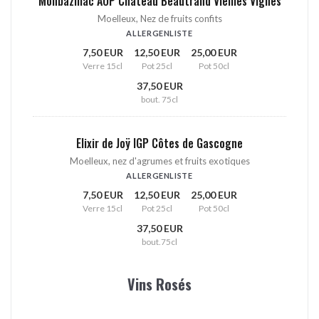
Monbazillac AOP Château Beautrand Vieilles Vignes
Moelleux, Nez de fruits confits
ALLERGENLISTE
7,50 EUR
12,50 EUR
25,00 EUR
Verre 15cl
Pot 25cl
Pot 50cl
37,50 EUR
bout. 75cl
Elixir de Joÿ IGP Côtes de Gascogne
Moelleux, nez d'agrumes et fruits exotiques
ALLERGENLISTE
7,50 EUR
12,50 EUR
25,00 EUR
Verre 15cl
Pot 25cl
Pot 50cl
37,50 EUR
bout.75cl
Vins Rosés