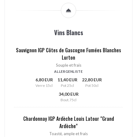
Vins Blancs
Sauvignon IGP Côtes de Gascogne Fumées Blanches
Lurton
Souple et frais
ALLERGENLISTE
6,80 EUR
11,40 EUR
22,80 EUR
Verre 15cl
Pot 25cl
Pot 50cl
34,00 EUR
Bout.75cl
Chardonnay IGP Ardèche Louis Latour "Grand
Ardèche"
Toasté, ample et frais