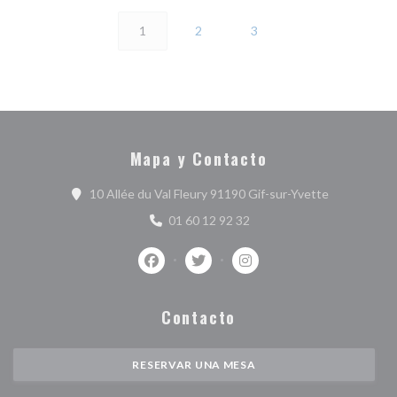
1
2
3
Mapa y Contacto
((abre en un
10 Allée du Val Fleury 91190 Gif-sur-Yvette
01 60 12 92 32
Facebook ((abre en una nueva ventana))
Twitter ((abre en una nueva vent
Instagram ((abre en una 
Contacto
RESERVAR UNA MESA