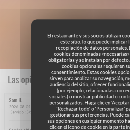
El restaurante y sus socios utilizan co
este sitio, lo que puede implicar 
recopilación de datos personales. 
cookies denominadas «necesarias»
obligatorias y se instalan por defecto
cookies opcionales requieren s
consentimiento. Estas cookies opcio
Las opiniones de nuestros clientes
sirven para analizar su navegación, me
audiencia del sitio, ofrecer funcional
(por ejemplo, relacionadas con re
sociales) o mostrar publicidad o cont
Sam
H
personalizados. Haga clic en 'Aceptar 
2026-08-04
- 19:45 - Invitados 3
'Rechazar todo' o 'Personalizar' p
Servicio
:
5
/5
Ambiente
:
5
/5
Menú
:
5
/5
Calidad / Precio
:
5
/5
gestionar sus preferencias. Puede c
sus opciones en cualquier momento h
clic en el icono de cookie en la parte i
Service efficace, cuisine excellente, et atmosphère agréable.