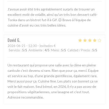
J'avoue avoir été très agréablement surpris de trouver un
excellent molé de volaille, ainsi qu'un très bon dessert café-
Tonka dans un bistrot fut-il à Gif .😉 Bravo à l'équipe de
cuisine d'avoir eu ces très belles idées.
David
G
2026-06-21
- 12:30 - Invitados 4
Servicio
:
5
/5
Ambiente
:
4
/5
Menú
:
5
/5
Calidad / Precio
:
5
/5
Un restaurant qui propose une salle avec la clime en pleine
canicule c'est devenu si rare. Rien que pour ça, merci. Equipe
et service au top, d'une grande gentillesse, également rare.
Merci aussi pour ça. Cuisine fine. Les plats son bonnet ça se
voit le fait maison. Seul bémol, en 2026, il n'y a pas assez de
propositions végétariennes, une lasagne et c'est tout.
Adresse recommandée.