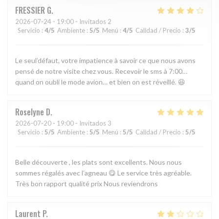
FRESSIER
G
2026-07-24
- 19:00 - Invitados 2
Servicio
:
4
/5
Ambiente
:
5
/5
Menú
:
4
/5
Calidad / Precio
:
3
/5
Le seul’défaut, votre impatience à savoir ce que nous avons
pensé de notre visite chez vous. Recevoir le sms à 7:00…
quand on oubli le mode avion… et bien on est réveillé. 😆
Roselyne
D
2026-07-20
- 19:00 - Invitados 3
Servicio
:
5
/5
Ambiente
:
5
/5
Menú
:
5
/5
Calidad / Precio
:
5
/5
Belle découverte , les plats sont excellents. Nous nous
sommes régalés avec l’agneau 😋 Le service très agréable.
Très bon rapport qualité prix Nous reviendrons
Laurent
P