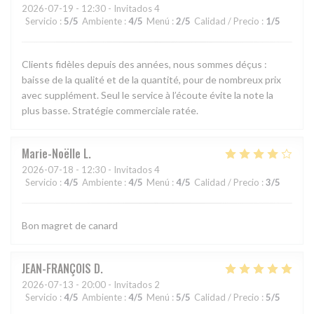
2026-07-19
- 12:30 - Invitados 4
Servicio
:
5
/5
Ambiente
:
4
/5
Menú
:
2
/5
Calidad / Precio
:
1
/5
Clients fidèles depuis des années, nous sommes déçus :
baisse de la qualité et de la quantité, pour de nombreux prix
avec supplément. Seul le service à l’écoute évite la note la
plus basse. Stratégie commerciale ratée.
Marie-Noëlle
L
2026-07-18
- 12:30 - Invitados 4
Servicio
:
4
/5
Ambiente
:
4
/5
Menú
:
4
/5
Calidad / Precio
:
3
/5
Bon magret de canard
JEAN-FRANÇOIS
D
2026-07-13
- 20:00 - Invitados 2
Servicio
:
4
/5
Ambiente
:
4
/5
Menú
:
5
/5
Calidad / Precio
:
5
/5