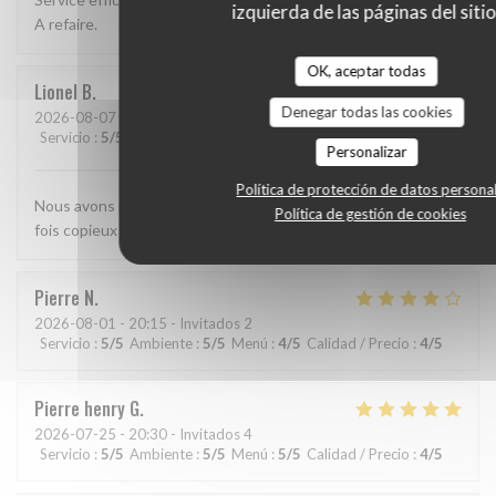
izquierda de las páginas del sitio
A refaire.
OK, aceptar todas
Lionel
B
Denegar todas las cookies
2026-08-07
- 12:00 - Invitados 2
Servicio
:
5
/5
Ambiente
:
4
/5
Menú
:
4
/5
Calidad / Precio
:
4
/5
Personalizar
Política de protección de datos persona
Nous avons passé un excellent moment. Les plats étaient à la
Política de gestión de cookies
fois copieux et de très bonne qualité
Pierre
N
2026-08-01
- 20:15 - Invitados 2
Servicio
:
5
/5
Ambiente
:
5
/5
Menú
:
4
/5
Calidad / Precio
:
4
/5
Pierre henry
G
2026-07-25
- 20:30 - Invitados 4
Servicio
:
5
/5
Ambiente
:
5
/5
Menú
:
5
/5
Calidad / Precio
:
4
/5