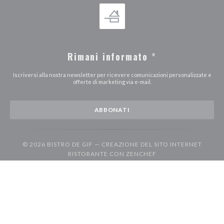
Rimani informato
*
Iscriversi alla nostra newsletter per ricevere comunicazioni personalizzate e
offerte di marketing via e-mail.
ABBONATI
© 2026 BISTRO DE GIF — CREAZIONE DEL SITO INTERNET
((APRE UNA NUOVA F
RISTORANTE CON
ZENCHEF
((apre una nuova finestra))
((apre una nuova finestra))
((ap
Note legali
TERMINI DI UTILIZZO
Politica di protezione dei dati personali
((apre una nuova finestra))
((apre una nuova finestr
Informativa sui cookie
Accessibilita