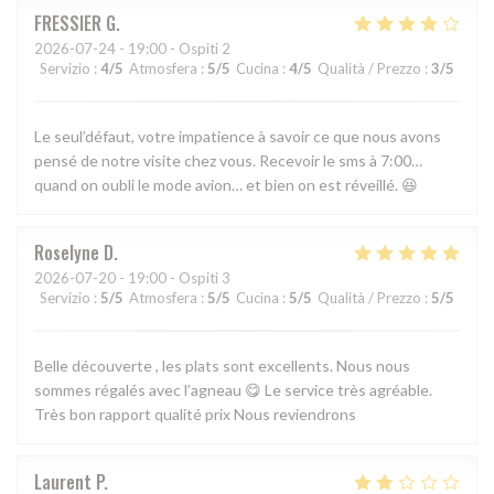
FRESSIER
G
2026-07-24
- 19:00 - Ospiti 2
Servizio
:
4
/5
Atmosfera
:
5
/5
Cucina
:
4
/5
Qualità / Prezzo
:
3
/5
Le seul’défaut, votre impatience à savoir ce que nous avons
pensé de notre visite chez vous. Recevoir le sms à 7:00…
quand on oubli le mode avion… et bien on est réveillé. 😆
Roselyne
D
2026-07-20
- 19:00 - Ospiti 3
Servizio
:
5
/5
Atmosfera
:
5
/5
Cucina
:
5
/5
Qualità / Prezzo
:
5
/5
Belle découverte , les plats sont excellents. Nous nous
sommes régalés avec l’agneau 😋 Le service très agréable.
Très bon rapport qualité prix Nous reviendrons
Laurent
P