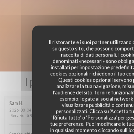
Il ristorante e i suoi partner utilizzano
su questo sito, che possono comport
raccolta di dati personali. I cooki
denominati «necessari» sono obbliga
installati per impostazione predefinita
cookies opzionali richiedono il tuo co
I pareri dei nostri clienti
Questi cookies opzionali servono 
analizzare la tua navigazione, misu
l'audience del sito, fornire funzionali
esempio, legate ai social network
Sam
H
visualizzare pubblicità o contenu
2026-08-04
- 19:45 - Ospiti 3
personalizzati. Clicca su 'Accetta tu
Servizio
:
5
/5
Atmosfera
:
5
/5
Cucina
:
5
/5
Qualità / Prezzo
:
5
/5
'Rifiuta tutto' o 'Personalizza' per ges
tue preferenze. Puoi modificare le tue
in qualsiasi momento cliccando sull'ic
Service efficace, cuisine excellente, et atmosphère agréable.