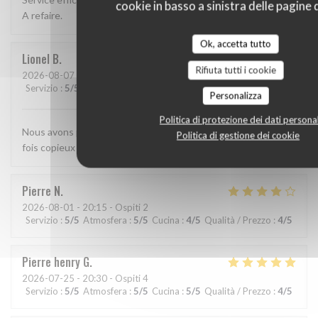
cookie in basso a sinistra delle pagine d
A refaire.
Ok, accetta tutto
Lionel
B
Rifiuta tutti i cookie
2026-08-07
- 12:00 - Ospiti 2
Servizio
:
5
/5
Atmosfera
:
4
/5
Cucina
:
4
/5
Qualità / Prezzo
:
4
/5
Personalizza
Politica di protezione dei dati personal
Nous avons passé un excellent moment. Les plats étaient à la
Politica di gestione dei cookie
fois copieux et de très bonne qualité
Pierre
N
2026-08-01
- 20:15 - Ospiti 2
Servizio
:
5
/5
Atmosfera
:
5
/5
Cucina
:
4
/5
Qualità / Prezzo
:
4
/5
Pierre henry
G
2026-07-25
- 20:30 - Ospiti 4
Servizio
:
5
/5
Atmosfera
:
5
/5
Cucina
:
5
/5
Qualità / Prezzo
:
4
/5