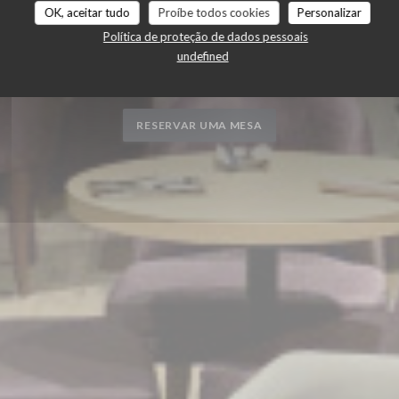
OK, aceitar tudo
Proíbe todos cookies
Personalizar
Política de proteção de dados pessoais
|
GIF-SUR-YVETTE
undefined
RESERVAR UMA MESA