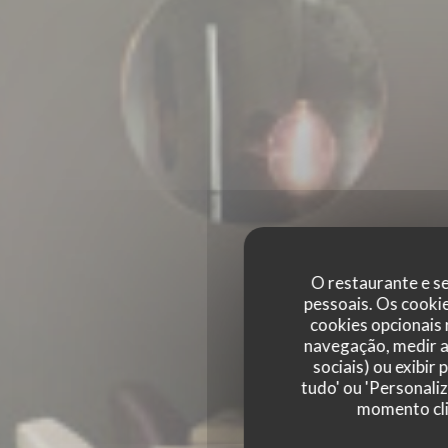
O restaurante e se
pessoais. Os cooki
cookies opcionais
navegação, medir a 
sociais) ou exibir
tudo' ou 'Personali
momento cli