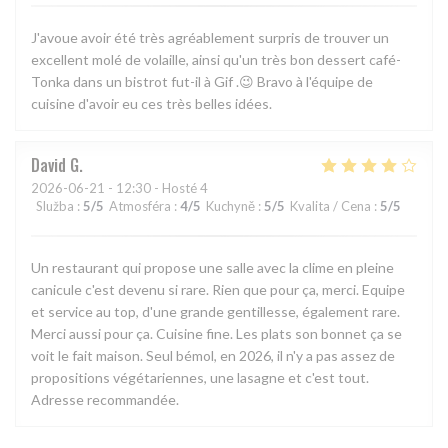
J'avoue avoir été très agréablement surpris de trouver un
excellent molé de volaille, ainsi qu'un très bon dessert café-
Tonka dans un bistrot fut-il à Gif .😉 Bravo à l'équipe de
cuisine d'avoir eu ces très belles idées.
David
G
2026-06-21
- 12:30 - Hosté 4
Služba
:
5
/5
Atmosféra
:
4
/5
Kuchyně
:
5
/5
Kvalita / Cena
:
5
/5
Un restaurant qui propose une salle avec la clime en pleine
canicule c'est devenu si rare. Rien que pour ça, merci. Equipe
et service au top, d'une grande gentillesse, également rare.
Merci aussi pour ça. Cuisine fine. Les plats son bonnet ça se
voit le fait maison. Seul bémol, en 2026, il n'y a pas assez de
propositions végétariennes, une lasagne et c'est tout.
Adresse recommandée.