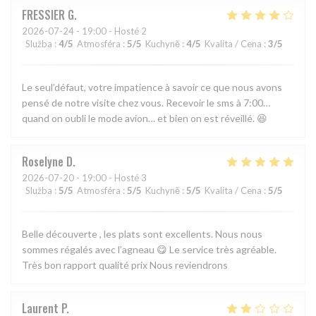
FRESSIER
G
2026-07-24
- 19:00 - Hosté 2
Služba
:
4
/5
Atmosféra
:
5
/5
Kuchyně
:
4
/5
Kvalita / Cena
:
3
/5
Le seul’défaut, votre impatience à savoir ce que nous avons
pensé de notre visite chez vous. Recevoir le sms à 7:00…
quand on oubli le mode avion… et bien on est réveillé. 😆
Roselyne
D
2026-07-20
- 19:00 - Hosté 3
Služba
:
5
/5
Atmosféra
:
5
/5
Kuchyně
:
5
/5
Kvalita / Cena
:
5
/5
Belle découverte , les plats sont excellents. Nous nous
sommes régalés avec l’agneau 😋 Le service très agréable.
Très bon rapport qualité prix Nous reviendrons
Laurent
P