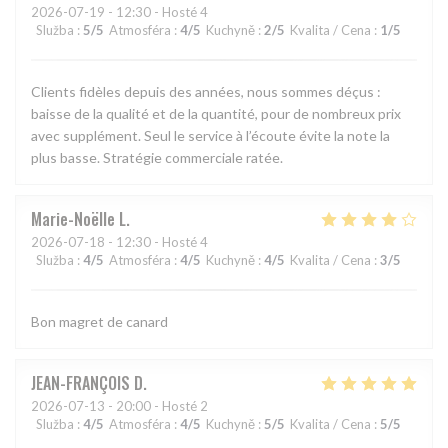
2026-07-19
- 12:30 - Hosté 4
Služba
:
5
/5
Atmosféra
:
4
/5
Kuchyně
:
2
/5
Kvalita / Cena
:
1
/5
Clients fidèles depuis des années, nous sommes déçus :
baisse de la qualité et de la quantité, pour de nombreux prix
avec supplément. Seul le service à l’écoute évite la note la
plus basse. Stratégie commerciale ratée.
Marie-Noëlle
L
2026-07-18
- 12:30 - Hosté 4
Služba
:
4
/5
Atmosféra
:
4
/5
Kuchyně
:
4
/5
Kvalita / Cena
:
3
/5
Bon magret de canard
JEAN-FRANÇOIS
D
2026-07-13
- 20:00 - Hosté 2
Služba
:
4
/5
Atmosféra
:
4
/5
Kuchyně
:
5
/5
Kvalita / Cena
:
5
/5