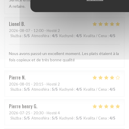
A refaire.
Lionel
B
2026-08-07
- 12:00 - Hosté 2
Služba
:
5
/5
Atmosféra
:
4
/5
Kuchyně
:
4
/5
Kvalita / Cena
:
4
/5
Nous avons passé un excellent moment. Les plats étaient à la
fois copieux et de très bonne qualité
Pierre
N
2026-08-01
- 20:15 - Hosté 2
Služba
:
5
/5
Atmosféra
:
5
/5
Kuchyně
:
4
/5
Kvalita / Cena
:
4
/5
Pierre henry
G
2026-07-25
- 20:30 - Hosté 4
Služba
:
5
/5
Atmosféra
:
5
/5
Kuchyně
:
5
/5
Kvalita / Cena
:
4
/5