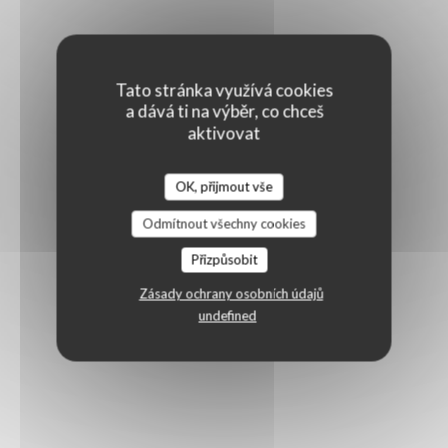
Tato stránka využívá cookies
a dává ti na výběr, co chceš
aktivovat
OK, přijmout vše
Odmítnout všechny cookies
Přizpůsobit
Zásady ochrany osobních údajů
undefined