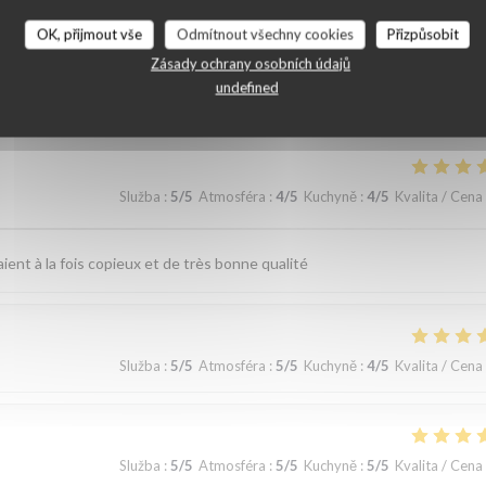
OK, přijmout vše
Odmítnout všechny cookies
Přizpůsobit
ní našich zákazníků
Zásady ochrany osobních údajů
undefined
Služba
:
5
/5
Atmosféra
:
4
/5
Kuchyně
:
4
/5
Kvalita / Cena
ent à la fois copieux et de très bonne qualité
Služba
:
5
/5
Atmosféra
:
5
/5
Kuchyně
:
4
/5
Kvalita / Cena
Služba
:
5
/5
Atmosféra
:
5
/5
Kuchyně
:
5
/5
Kvalita / Cena