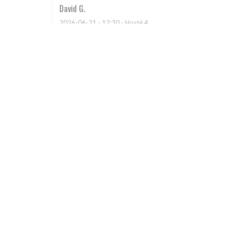
David
G
2026-06-21
- 12:30 - Hosté 4
Un restaurant qui propose une salle avec la clime en p
au top, d'une grande gentillesse, également rare. Merc
Seul bémol, en 2026, il n'y a pas assez de propositi
Lionel
T
2026-06-21
- 13:15 - Hosté 4