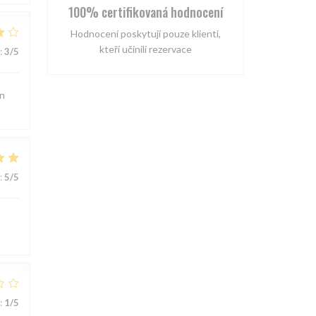
100% certifikovaná hodnocení
Hodnocení poskytují pouze klienti,
kteří učinili rezervace
:
3
/5
on
:
5
/5
:
1
/5