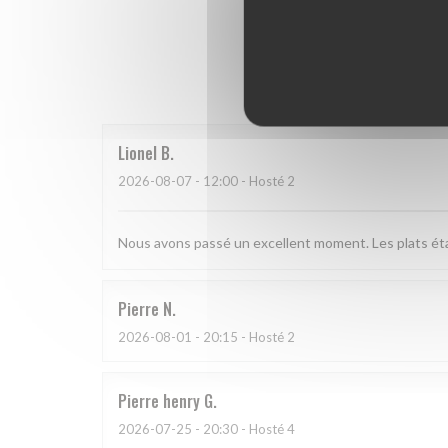
Hodnoce
Lionel
B
2026-08-07
- 12:00 - Hosté 2
Nous avons passé un excellent moment. Les plats étai
Pierre
N
2026-08-01
- 20:15 - Hosté 2
Pierre henry
G
2026-07-25
- 20:30 - Hosté 4