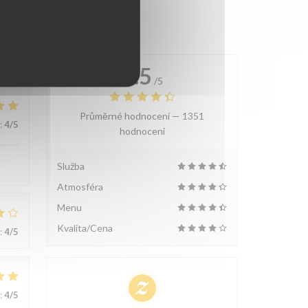
4.5
/5
Průměrné hodnocení —
1351
:
4
/5
hodnoceni
Služba
Atmosféra
Menu
Kvalita/Cena
:
4
/5
:
4
/5