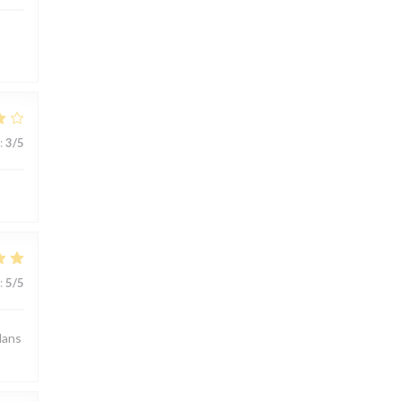
:
3
/5
:
5
/5
dans