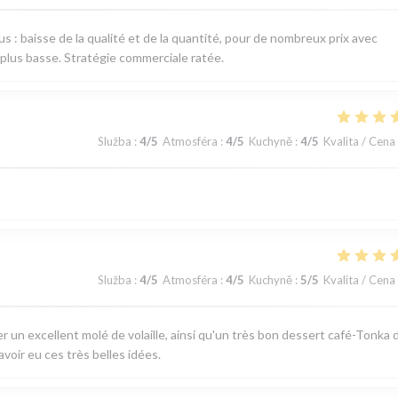
 : baisse de la qualité et de la quantité, pour de nombreux prix avec
a plus basse. Stratégie commerciale ratée.
Služba
:
4
/5
Atmosféra
:
4
/5
Kuchyně
:
4
/5
Kvalita / Cena
Služba
:
4
/5
Atmosféra
:
4
/5
Kuchyně
:
5
/5
Kvalita / Cena
r un excellent molé de volaille, ainsi qu'un très bon dessert café-Tonka 
'avoir eu ces très belles idées.