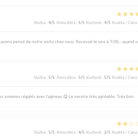
Služba
:
4
/5
Atmosféra
:
5
/5
Kuchyně
:
4
/5
Kvalita / Cena
s avons pensé de notre visite chez vous. Recevoir le sms à 7:00… quand 
Služba
:
5
/5
Atmosféra
:
5
/5
Kuchyně
:
5
/5
Kvalita / Cena
ous sommes régalés avec l’agneau 😋 Le service très agréable. Très bon
Služba
:
5
/5
Atmosféra
:
4
/5
Kuchyně
:
2
/5
Kvalita / Cena