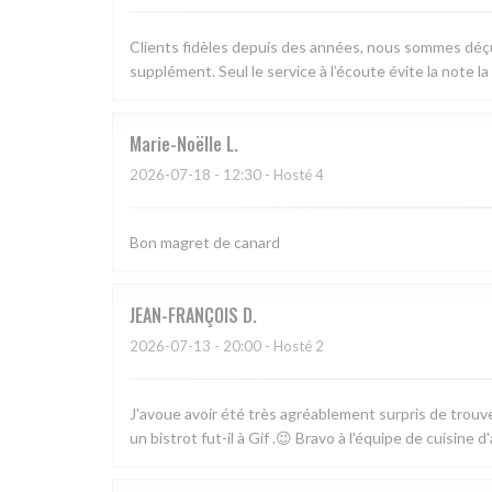
Clients fidèles depuis des années, nous sommes déçus
supplément. Seul le service à l’écoute évite la note l
Marie-Noëlle
L
2026-07-18
- 12:30 - Hosté 4
Bon magret de canard
JEAN-FRANÇOIS
D
2026-07-13
- 20:00 - Hosté 2
J'avoue avoir été très agréablement surpris de trouve
un bistrot fut-il à Gif .😉 Bravo à l'équipe de cuisine d