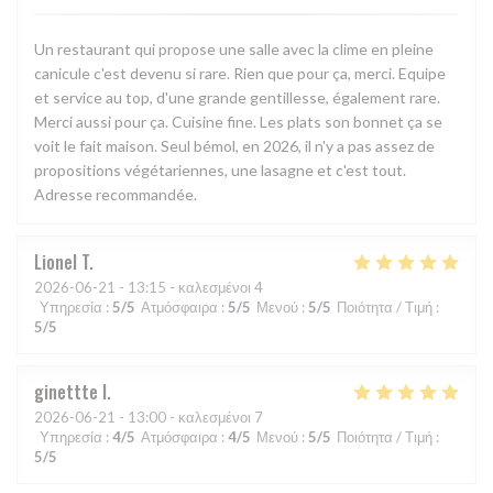
Un restaurant qui propose une salle avec la clime en pleine
canicule c'est devenu si rare. Rien que pour ça, merci. Equipe
et service au top, d'une grande gentillesse, également rare.
Merci aussi pour ça. Cuisine fine. Les plats son bonnet ça se
voit le fait maison. Seul bémol, en 2026, il n'y a pas assez de
propositions végétariennes, une lasagne et c'est tout.
Adresse recommandée.
Lionel
T
2026-06-21
- 13:15 - καλεσμένοι 4
Υπηρεσία
:
5
/5
Ατμόσφαιρα
:
5
/5
Μενού
:
5
/5
Ποιότητα / Τιμή
:
5
/5
ginettte
I
2026-06-21
- 13:00 - καλεσμένοι 7
Υπηρεσία
:
4
/5
Ατμόσφαιρα
:
4
/5
Μενού
:
5
/5
Ποιότητα / Τιμή
:
5
/5