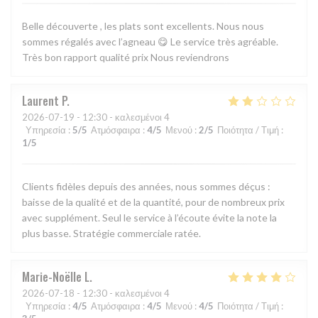
Belle découverte , les plats sont excellents. Nous nous
sommes régalés avec l’agneau 😋 Le service très agréable.
Très bon rapport qualité prix Nous reviendrons
Laurent
P
2026-07-19
- 12:30 - καλεσμένοι 4
Υπηρεσία
:
5
/5
Ατμόσφαιρα
:
4
/5
Μενού
:
2
/5
Ποιότητα / Τιμή
:
1
/5
Clients fidèles depuis des années, nous sommes déçus :
baisse de la qualité et de la quantité, pour de nombreux prix
avec supplément. Seul le service à l’écoute évite la note la
plus basse. Stratégie commerciale ratée.
Marie-Noëlle
L
2026-07-18
- 12:30 - καλεσμένοι 4
Υπηρεσία
:
4
/5
Ατμόσφαιρα
:
4
/5
Μενού
:
4
/5
Ποιότητα / Τιμή
: