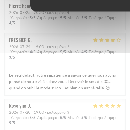
Pierre henry
G
2026-07-25
- 20:30 - καλεσμένοι 4
Υπηρεσία
:
5
/5
Ατμόσφαιρα
:
5
/5
Μενού
:
5
/5
Ποιότητα / Τιμή
:
4
/5
FRESSIER
G
2026-07-24
- 19:00 - καλεσμένοι 2
Υπηρεσία
:
4
/5
Ατμόσφαιρα
:
5
/5
Μενού
:
4
/5
Ποιότητα / Τιμή
:
3
/5
Le seul’défaut, votre impatience à savoir ce que nous avons
pensé de notre visite chez vous. Recevoir le sms à 7:00…
quand on oubli le mode avion… et bien on est réveillé. 😆
Roselyne
D
2026-07-20
- 19:00 - καλεσμένοι 3
Υπηρεσία
:
5
/5
Ατμόσφαιρα
:
5
/5
Μενού
:
5
/5
Ποιότητα / Τιμή
:
5
/5