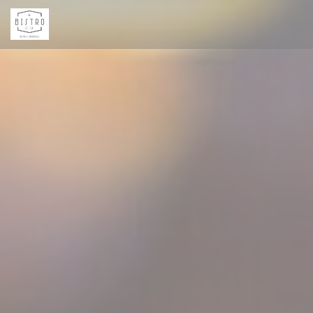
Πίνακας διαχείρισης "Μπισκότων" (Cookies)