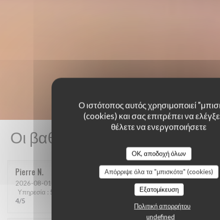
Ο ιστότοπος αυτός χρησιμοποιεί "μπισ
(cookies) και σας επιτρέπει να ελέγξετ
θέλετε να ενεργοποιήσετε
Οι βαθμολογίες πελατών μας
OK, αποδοχή όλων
Pierre
N
Απόρριψε όλα τα "μπισκότα" (cookies)
2026-08-01
- 20:15 - καλεσμένοι 2
Εξατομίκευση
Υπηρεσία
:
5
/5
Ατμόσφαιρα
:
5
/5
Μενού
:
4
/5
Ποιότητα / Τιμή
:
4
/5
Πολιτική απορρήτου
undefined