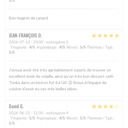
3
/5
Bon magret de canard
JEAN-FRANÇOIS
D
2026-07-13
- 20:00 - καλεσμένοι 2
Υπηρεσία
:
4
/5
Ατμόσφαιρα
:
4
/5
Μενού
:
5
/5
Ποιότητα / Τιμή
:
5
/5
J'avoue avoir été très agréablement surpris de trouver un
excellent molé de volaille, ainsi qu'un très bon dessert café-
Tonka dans un bistrot fut-il à Gif .😉 Bravo à l'équipe de
cuisine d'avoir eu ces très belles idées.
David
G
2026-06-21
- 12:30 - καλεσμένοι 4
Υπηρεσία
:
5
/5
Ατμόσφαιρα
:
4
/5
Μενού
:
5
/5
Ποιότητα / Τιμή
:
5
/5