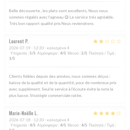
Belle découverte , les plats sont excellents. Nous nous
sommes régalés avec l’agneau 😋 Le service très agréable.
Très bon rapport qualité prix Nous reviendrons
Laurent
P
2026-07-19
- 12:30 - καλεσμένοι 4
Υπηρεσία
:
5
/5
Ατμόσφαιρα
:
4
/5
Μενού
:
2
/5
Ποιότητα / Τιμή
:
1
/5
Clients fidèles depuis des années, nous sommes déçus :
baisse de la qualité et de la quantité, pour de nombreux prix
avec supplément. Seul le service à l’écoute évite la note la
plus basse. Stratégie commerciale ratée.
Marie-Noëlle
L
2026-07-18
- 12:30 - καλεσμένοι 4
Υπηρεσία
:
4
/5
Ατμόσφαιρα
:
4
/5
Μενού
:
4
/5
Ποιότητα / Τιμή
: