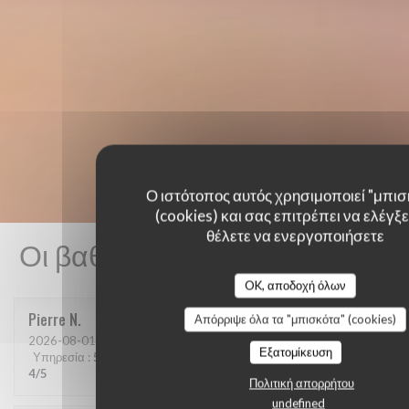
Ο ιστότοπος αυτός χρησιμοποιεί "μπισ
(cookies) και σας επιτρέπει να ελέγξετ
θέλετε να ενεργοποιήσετε
Οι βαθμολογίες πελατών μας
OK, αποδοχή όλων
Pierre
N
Απόρριψε όλα τα "μπισκότα" (cookies)
2026-08-01
- 20:15 - καλεσμένοι 2
Εξατομίκευση
Υπηρεσία
:
5
/5
Ατμόσφαιρα
:
5
/5
Μενού
:
4
/5
Ποιότητα / Τιμή
:
4
/5
Πολιτική απορρήτου
undefined