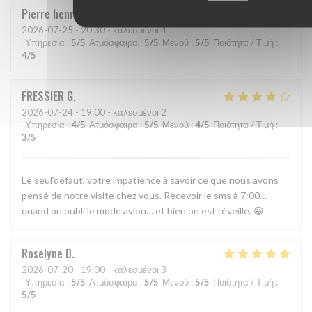
Pierre henry
G
2026-07-25
- 20:30 - καλεσμένοι 4
Υπηρεσία
:
5
/5
Ατμόσφαιρα
:
5
/5
Μενού
:
5
/5
Ποιότητα / Τιμή
:
4
/5
FRESSIER
G
2026-07-24
- 19:00 - καλεσμένοι 2
Υπηρεσία
:
4
/5
Ατμόσφαιρα
:
5
/5
Μενού
:
4
/5
Ποιότητα / Τιμή
:
3
/5
Le seul’défaut, votre impatience à savoir ce que nous avons
pensé de notre visite chez vous. Recevoir le sms à 7:00…
quand on oubli le mode avion… et bien on est réveillé. 😆
Roselyne
D
2026-07-20
- 19:00 - καλεσμένοι 3
Υπηρεσία
:
5
/5
Ατμόσφαιρα
:
5
/5
Μενού
:
5
/5
Ποιότητα / Τιμή
:
5
/5