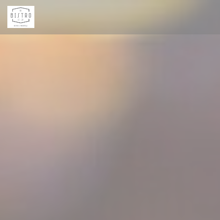
Πίνακας διαχείρισης "Μπισκότων" (Cookies)