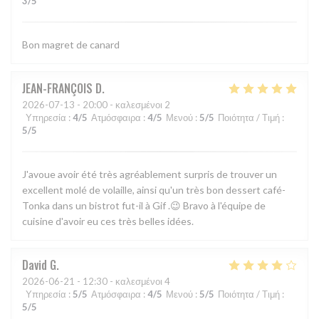
3
/5
Bon magret de canard
JEAN-FRANÇOIS
D
2026-07-13
- 20:00 - καλεσμένοι 2
Υπηρεσία
:
4
/5
Ατμόσφαιρα
:
4
/5
Μενού
:
5
/5
Ποιότητα / Τιμή
:
5
/5
J'avoue avoir été très agréablement surpris de trouver un
excellent molé de volaille, ainsi qu'un très bon dessert café-
Tonka dans un bistrot fut-il à Gif .😉 Bravo à l'équipe de
cuisine d'avoir eu ces très belles idées.
David
G
2026-06-21
- 12:30 - καλεσμένοι 4
Υπηρεσία
:
5
/5
Ατμόσφαιρα
:
4
/5
Μενού
:
5
/5
Ποιότητα / Τιμή
:
5
/5