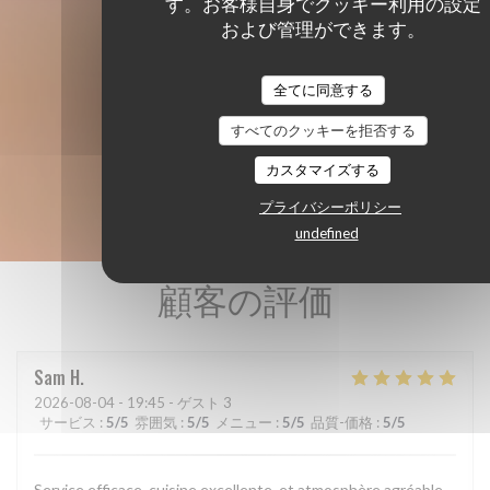
す。お客様自身でクッキー利用の設定
および管理ができます。
全てに同意する
すべてのクッキーを拒否する
カスタマイズする
プライバシーポリシー
undefined
顧客の評価
Sam
H
2026-08-04
- 19:45 - ゲスト 3
サービス
:
5
/5
雰囲気
:
5
/5
メニュー
:
5
/5
品質-価格
:
5
/5
Service efficace, cuisine excellente, et atmosphère agréable.