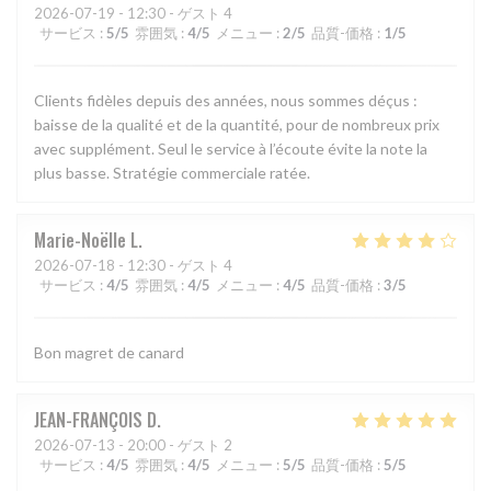
2026-07-19
- 12:30 - ゲスト 4
サービス
:
5
/5
雰囲気
:
4
/5
メニュー
:
2
/5
品質-価格
:
1
/5
Clients fidèles depuis des années, nous sommes déçus :
baisse de la qualité et de la quantité, pour de nombreux prix
avec supplément. Seul le service à l’écoute évite la note la
plus basse. Stratégie commerciale ratée.
Marie-Noëlle
L
2026-07-18
- 12:30 - ゲスト 4
サービス
:
4
/5
雰囲気
:
4
/5
メニュー
:
4
/5
品質-価格
:
3
/5
Bon magret de canard
JEAN-FRANÇOIS
D
2026-07-13
- 20:00 - ゲスト 2
サービス
:
4
/5
雰囲気
:
4
/5
メニュー
:
5
/5
品質-価格
:
5
/5