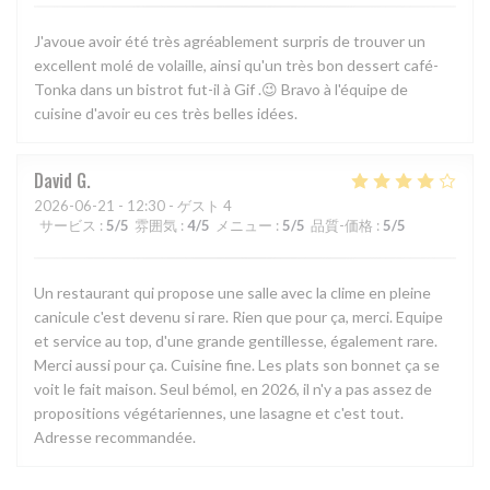
J'avoue avoir été très agréablement surpris de trouver un
excellent molé de volaille, ainsi qu'un très bon dessert café-
Tonka dans un bistrot fut-il à Gif .😉 Bravo à l'équipe de
cuisine d'avoir eu ces très belles idées.
David
G
2026-06-21
- 12:30 - ゲスト 4
サービス
:
5
/5
雰囲気
:
4
/5
メニュー
:
5
/5
品質-価格
:
5
/5
Un restaurant qui propose une salle avec la clime en pleine
canicule c'est devenu si rare. Rien que pour ça, merci. Equipe
et service au top, d'une grande gentillesse, également rare.
Merci aussi pour ça. Cuisine fine. Les plats son bonnet ça se
voit le fait maison. Seul bémol, en 2026, il n'y a pas assez de
propositions végétariennes, une lasagne et c'est tout.
Adresse recommandée.