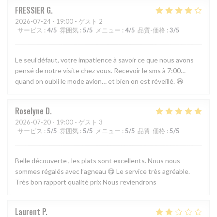
FRESSIER
G
2026-07-24
- 19:00 - ゲスト 2
サービス
:
4
/5
雰囲気
:
5
/5
メニュー
:
4
/5
品質-価格
:
3
/5
Le seul’défaut, votre impatience à savoir ce que nous avons
pensé de notre visite chez vous. Recevoir le sms à 7:00…
quand on oubli le mode avion… et bien on est réveillé. 😆
Roselyne
D
2026-07-20
- 19:00 - ゲスト 3
サービス
:
5
/5
雰囲気
:
5
/5
メニュー
:
5
/5
品質-価格
:
5
/5
Belle découverte , les plats sont excellents. Nous nous
sommes régalés avec l’agneau 😋 Le service très agréable.
Très bon rapport qualité prix Nous reviendrons
Laurent
P