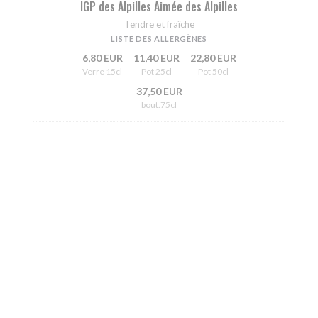
IGP des Alpilles Aimée des Alpilles
Tendre et fraîche
LISTE DES ALLERGÈNES
6,80 EUR
11,40 EUR
22,80 EUR
Verre 15cl
Pot 25cl
Pot 50cl
37,50 EUR
bout.75cl
MV Presqu'ile de Saint Tropez AOC
Sec et Vif
LISTE DES ALLERGÈNES
8,70 EUR
14,50 EUR
29,00 EUR
Verre 15cl
Pot 25cl
Pot 50cl
43,50 EUR
bout.75cl
IGP Sables de Camargue Gris de Gris, Domaine du
Petit Chaumont BIO