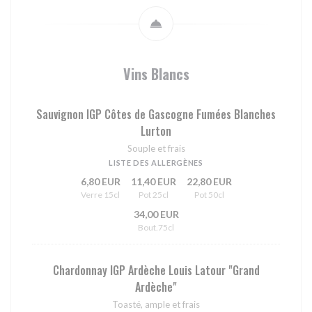
Vins Blancs
Sauvignon IGP Côtes de Gascogne Fumées Blanches
Lurton
Souple et frais
LISTE DES ALLERGÈNES
6,80 EUR
11,40 EUR
22,80 EUR
Verre 15cl
Pot 25cl
Pot 50cl
34,00 EUR
Bout.75cl
Chardonnay IGP Ardèche Louis Latour "Grand
Ardèche"
Toasté, ample et frais