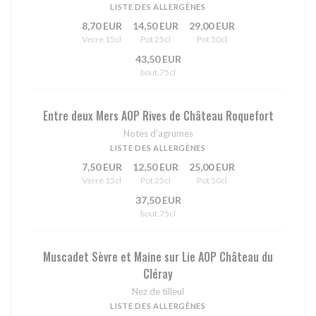
LISTE DES ALLERGÈNES
8,70 EUR
14,50 EUR
29,00 EUR
Verre 15cl
Pot 25cl
Pot 50cl
43,50 EUR
bout.75cl
Entre deux Mers AOP Rives de Château Roquefort
Notes d’agrumes
LISTE DES ALLERGÈNES
7,50 EUR
12,50 EUR
25,00 EUR
Verre 15cl
Pot 25cl
Pot 50cl
37,50 EUR
bout.75cl
Muscadet Sèvre et Maine sur Lie AOP Château du
Cléray
Nez de tilleul
LISTE DES ALLERGÈNES