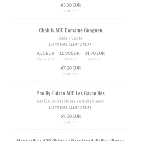
43,50 EUR
bout.75cl
Chablis AOC Domaine Gueguen
Belle vivacité
LISTE DES ALLERGÈNES
9,50 EUR
15,90 EUR
31,70 EUR
Verre 15cl
Pot 25cl
Pot 50cl
47,50 EUR
bout.75cl
Pouilly-Fuissé AOC Les Gavouilles
Les Gavouilles Notes de fruits blancs
LISTE DES ALLERGÈNES
69,00 EUR
bout.75cl