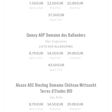
7,50 EUR
12,50 EUR
25,00 EUR
Verre 15cl
Pot 25cl
Pot 50cl
37,50 EUR
bout.75cl
Quincy AOP Domaine des Ballandors
Nez d'agrumes
LISTE DES ALLERGÈNES
8,70 EUR
14,50 EUR
29,00 EUR
Verre 15cl
Pot 25cl
Pot 50cl
43,50 EUR
bout.75cl
Alsace AOC Riesling Domaine Château Mittnacht
Terres d’Etoiles BIO
Sec, frais
8,70 EUR
14,50 EUR
29,00 EUR
Verre 15cl
Pot 25cl
Pot 50cl