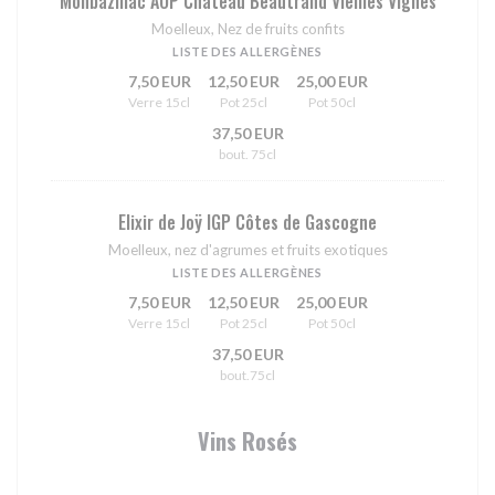
Monbazillac AOP Château Beautrand Vieilles Vignes
Moelleux, Nez de fruits confits
LISTE DES ALLERGÈNES
7,50 EUR
12,50 EUR
25,00 EUR
Verre 15cl
Pot 25cl
Pot 50cl
37,50 EUR
bout. 75cl
Elixir de Joÿ IGP Côtes de Gascogne
Moelleux, nez d'agrumes et fruits exotiques
LISTE DES ALLERGÈNES
7,50 EUR
12,50 EUR
25,00 EUR
Verre 15cl
Pot 25cl
Pot 50cl
37,50 EUR
bout.75cl
Vins Rosés