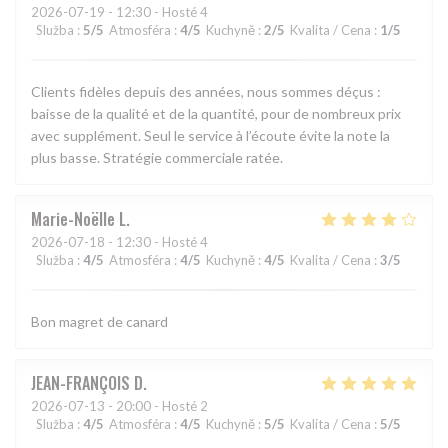
2026-07-19
- 12:30 - Hosté 4
Služba
:
5
/5
Atmosféra
:
4
/5
Kuchyně
:
2
/5
Kvalita / Cena
:
1
/5
Clients fidèles depuis des années, nous sommes déçus :
baisse de la qualité et de la quantité, pour de nombreux prix
avec supplément. Seul le service à l’écoute évite la note la
plus basse. Stratégie commerciale ratée.
Marie-Noëlle
L
2026-07-18
- 12:30 - Hosté 4
Služba
:
4
/5
Atmosféra
:
4
/5
Kuchyně
:
4
/5
Kvalita / Cena
:
3
/5
Bon magret de canard
JEAN-FRANÇOIS
D
2026-07-13
- 20:00 - Hosté 2
Služba
:
4
/5
Atmosféra
:
4
/5
Kuchyně
:
5
/5
Kvalita / Cena
:
5
/5