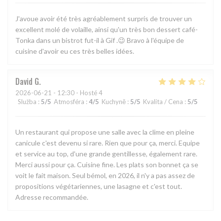
J'avoue avoir été très agréablement surpris de trouver un
excellent molé de volaille, ainsi qu'un très bon dessert café-
Tonka dans un bistrot fut-il à Gif .😉 Bravo à l'équipe de
cuisine d'avoir eu ces très belles idées.
David
G
2026-06-21
- 12:30 - Hosté 4
Služba
:
5
/5
Atmosféra
:
4
/5
Kuchyně
:
5
/5
Kvalita / Cena
:
5
/5
Un restaurant qui propose une salle avec la clime en pleine
canicule c'est devenu si rare. Rien que pour ça, merci. Equipe
et service au top, d'une grande gentillesse, également rare.
Merci aussi pour ça. Cuisine fine. Les plats son bonnet ça se
voit le fait maison. Seul bémol, en 2026, il n'y a pas assez de
propositions végétariennes, une lasagne et c'est tout.
Adresse recommandée.