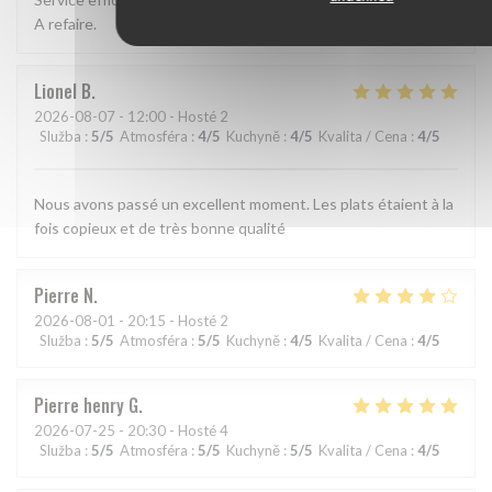
A refaire.
Lionel
B
2026-08-07
- 12:00 - Hosté 2
Služba
:
5
/5
Atmosféra
:
4
/5
Kuchyně
:
4
/5
Kvalita / Cena
:
4
/5
Nous avons passé un excellent moment. Les plats étaient à la
fois copieux et de très bonne qualité
Pierre
N
2026-08-01
- 20:15 - Hosté 2
Služba
:
5
/5
Atmosféra
:
5
/5
Kuchyně
:
4
/5
Kvalita / Cena
:
4
/5
Pierre henry
G
2026-07-25
- 20:30 - Hosté 4
Služba
:
5
/5
Atmosféra
:
5
/5
Kuchyně
:
5
/5
Kvalita / Cena
:
4
/5