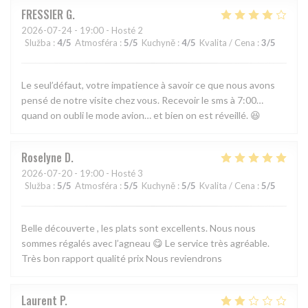
FRESSIER
G
2026-07-24
- 19:00 - Hosté 2
Služba
:
4
/5
Atmosféra
:
5
/5
Kuchyně
:
4
/5
Kvalita / Cena
:
3
/5
Le seul’défaut, votre impatience à savoir ce que nous avons
pensé de notre visite chez vous. Recevoir le sms à 7:00…
quand on oubli le mode avion… et bien on est réveillé. 😆
Roselyne
D
2026-07-20
- 19:00 - Hosté 3
Služba
:
5
/5
Atmosféra
:
5
/5
Kuchyně
:
5
/5
Kvalita / Cena
:
5
/5
Belle découverte , les plats sont excellents. Nous nous
sommes régalés avec l’agneau 😋 Le service très agréable.
Très bon rapport qualité prix Nous reviendrons
Laurent
P