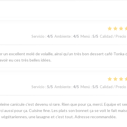
Servicio
:
4
/5
Ambiente
:
4
/5
Menú
:
5
/5
Calidad / Precio
r un excellent molé de volaille, ainsi qu'un très bon dessert café-Tonka 
'avoir eu ces très belles idées.
Servicio
:
5
/5
Ambiente
:
4
/5
Menú
:
5
/5
Calidad / Precio
leine canicule c'est devenu si rare. Rien que pour ça, merci. Equipe et se
i aussi pour ça. Cuisine fine. Les plats son bonnet ça se voit le fait mais
ons végétariennes, une lasagne et c'est tout. Adresse recommandée.