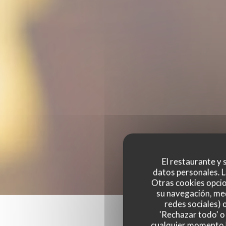
El restaurante y s
datos personales. L
Otras cookies opcio
su navegación, med
redes sociales) 
'Rechazar todo' o
cualquier momento ha