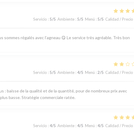
Servicio
:
5
/5
Ambiente
:
5
/5
Menú
:
5
/5
Calidad / Precio
ous sommes régalés avec l’agneau 😋 Le service très agréable. Très bon
Servicio
:
5
/5
Ambiente
:
4
/5
Menú
:
2
/5
Calidad / Precio
 : baisse de la qualité et de la quantité, pour de nombreux prix avec
a plus basse. Stratégie commerciale ratée.
Servicio
:
4
/5
Ambiente
:
4
/5
Menú
:
4
/5
Calidad / Precio