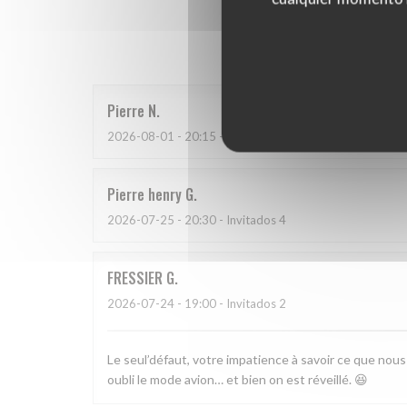
Las opinion
Pierre
N
2026-08-01
- 20:15 - Invitados 2
Pierre henry
G
2026-07-25
- 20:30 - Invitados 4
FRESSIER
G
2026-07-24
- 19:00 - Invitados 2
Le seul’défaut, votre impatience à savoir ce que nou
oubli le mode avion… et bien on est réveillé. 😆