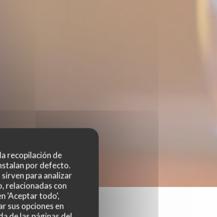
 la recopilación de
nstalan por defecto.
sirven para analizar
o, relacionadas con
n 'Aceptar todo',
ar sus opciones en
da de las páginas del