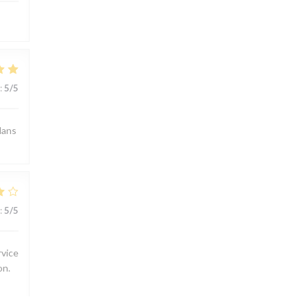
:
5
/5
dans
:
5
/5
rvice
on.