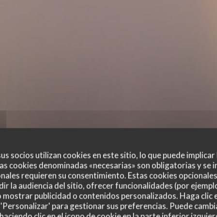
us socios utilizan cookies en este sitio, lo que puede implicar
as cookies denominadas «necesarias» son obligatorias y se i
nales requieren su consentimiento. Estas cookies opcionales 
ir la audiencia del sitio, ofrecer funcionalidades (por ejempl
o mostrar publicidad o contenidos personalizados. Haga clic e
 'Personalizar' para gestionar sus preferencias. Puede cambi
ciendo clic en el icono de cookie en la parte inferior izquier