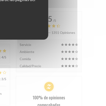
4.5
/5
Valoración media —
1351 Opiniones
:
4
/5
Servicio
Ambiente
:
4
/5
Comida
Calidad/Precio
:
3
/5
on
100% de opiniones
comprobadas