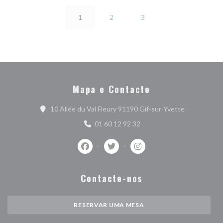
1
2
3
Mapa e Contacto
((abre numa 
10 Allée du Val Fleury 91190 Gif-sur-Yvette
01 60 12 92 32
Facebook ((abre numa nova janela))
Twitter ((abre numa nova janela)
Instagram ((abre numa no
Contacte-nos
RESERVAR UMA MESA