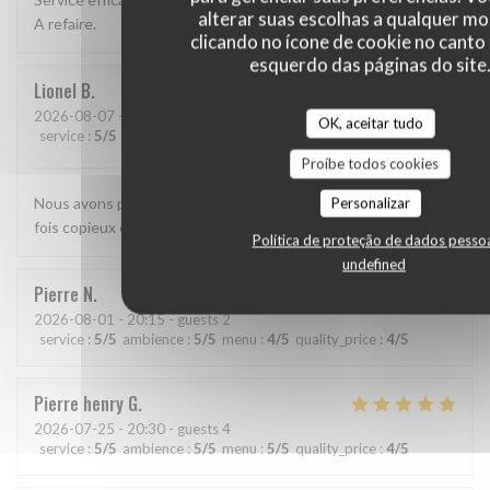
alterar suas escolhas a qualquer 
A refaire.
clicando no ícone de cookie no canto 
esquerdo das páginas do site
Lionel
B
2026-08-07
- 12:00 - guests 2
OK, aceitar tudo
service
:
5
/5
ambience
:
4
/5
menu
:
4
/5
quality_price
:
4
/5
Proíbe todos cookies
Nous avons passé un excellent moment. Les plats étaient à la
Personalizar
fois copieux et de très bonne qualité
Política de proteção de dados pesso
undefined
Pierre
N
2026-08-01
- 20:15 - guests 2
service
:
5
/5
ambience
:
5
/5
menu
:
4
/5
quality_price
:
4
/5
Pierre henry
G
2026-07-25
- 20:30 - guests 4
service
:
5
/5
ambience
:
5
/5
menu
:
5
/5
quality_price
:
4
/5