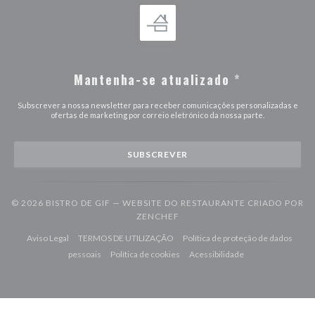
Mantenha-se atualizado
*
Subscrever a nossa newsletter para receber comunicações personalizadas e
ofertas de marketing por correio eletrónico da nossa parte.
SUBSCREVER
© 2026 BISTRO DE GIF — WEBSITE DO RESTAURANTE CRIADO POR
((ABRE NUMA NOVA JANELA))
ZENCHEF
((abre numa nova janela))
((abre numa nova janela))
Aviso Legal
TERMOS DE UTILIZAÇÃO
Política de proteção de dados
((abre numa nova janela))
((abre numa nova janela))
((abre numa nova j
pessoais
Política de cookies
Acessibilidade