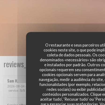
O restaurante e seus parceiros uti
cookies neste site, o que pode impli
coleta de dados pessoais. Os coo
denominados «necessários» são obri
reviews_from_our_clients_following_
e instalados por padrão. Outros c
opcionais requerem seu consentiment
cookies opcionais servem para anali
navegação, medir a audiência do site,
Sam
H
funcionalidades (por exemplo, relaci
2026-08-04
- 19:45 - guests 3
redes sociais) ou exibir publicida
service
:
5
/5
ambience
:
5
/5
menu
:
5
/5
quality_price
:
5
/5
conteúdos personalizados. Clique 
aceitar tudo', 'Recusar tudo' ou 'Pers
para gerenciar suas preferências. V
Service efficace, cuisine excellente, et atmosphère agréable.