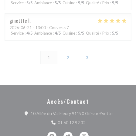
Service
:
5
/5
Ambiance
:
5
/5
Cuisine
:
5
/5
Qualité / Prix
:
5
/5
ginettte
I
2026-06-21
- 13:00 - Couverts 7
Service
:
4
/5
Ambiance
:
4
/5
Cuisine
:
5
/5
Qualité / Prix
:
5
/5
1
2
3
Accès/Contact
((ouvre une 
10 Allée du Val Fleury 91190 Gif-sur-Yvette
01 60 12 92 32