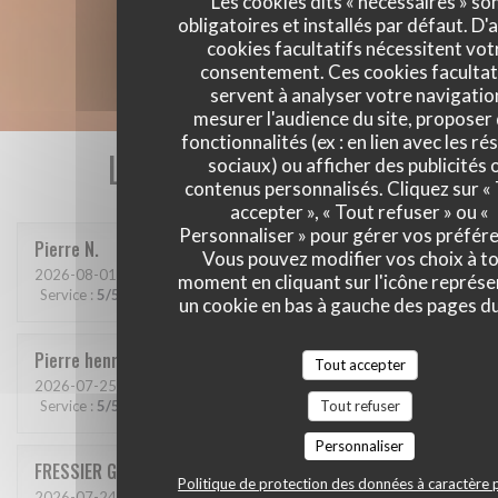
Les cookies dits « nécessaires » so
obligatoires et installés par défaut. D'
cookies facultatifs nécessitent vot
consentement. Ces cookies facultat
servent à analyser votre navigatio
mesurer l'audience du site, proposer
fonctionnalités (ex : en lien avec les r
Les avis de nos clients
sociaux) ou afficher des publicités 
contenus personnalisés. Cliquez sur «
accepter », « Tout refuser » ou «
Personnaliser » pour gérer vos préfér
Pierre
N
Vous pouvez modifier vos choix à t
2026-08-01
- 20:15 - Couverts 2
moment en cliquant sur l'icône représ
Service
:
5
/5
Ambiance
:
5
/5
Cuisine
:
4
/5
Qualité / Prix
:
4
/5
un cookie en bas à gauche des pages du
Pierre henry
G
Tout accepter
2026-07-25
- 20:30 - Couverts 4
Tout refuser
Service
:
5
/5
Ambiance
:
5
/5
Cuisine
:
5
/5
Qualité / Prix
:
4
/5
Personnaliser
FRESSIER
G
Politique de protection des données à caractère 
2026-07-24
- 19:00 - Couverts 2