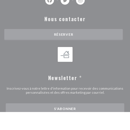
Facebook ((ouvre une nouvelle fenêtre))
Twitter ((ouvre une nouvelle fenê
Instagram ((ouvre une nou
Nous contacter
RÉSERVER
Newsletter
*
Inscrivez-vous à notre lettre d'information pour recevoir des communications
personnalisées et des offres marketing par courriel.
S'ABONNER
© 2026 BISTRO DE GIF — CRÉATION DE SITE INTERNET