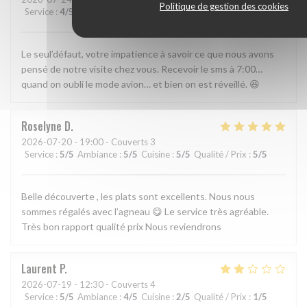
Politique de gestion des cookies
Service
:
4
/5
Ambiance
:
5
/5
Cuisine
:
4
/5
Qualité / Prix
:
3
/5
Le seul’défaut, votre impatience à savoir ce que nous avons
pensé de notre visite chez vous. Recevoir le sms à 7:00…
quand on oubli le mode avion… et bien on est réveillé. 😆
Roselyne
D
2026-07-20
- 19:00 - Couverts 3
Service
:
5
/5
Ambiance
:
5
/5
Cuisine
:
5
/5
Qualité / Prix
:
5
/5
Belle découverte , les plats sont excellents. Nous nous
sommes régalés avec l’agneau 😋 Le service très agréable.
Très bon rapport qualité prix Nous reviendrons
Laurent
P
2026-07-19
- 12:30 - Couverts 4
Service
:
5
/5
Ambiance
:
4
/5
Cuisine
:
2
/5
Qualité / Prix
:
1
/5