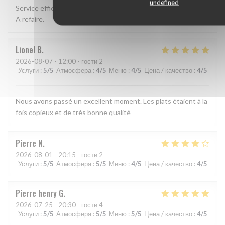
undefined
Service efficace, cuisine excellente, et atmosphère agréable.
A refaire.
Lionel
B
2026-08-07
- 12:00 - гости 2
Услуги
:
5
/5
Атмосфера
:
4
/5
Меню
:
4
/5
Цена / качество
:
4
/5
Nous avons passé un excellent moment. Les plats étaient à la
fois copieux et de très bonne qualité
Pierre
N
2026-08-01
- 20:15 - гости 2
Услуги
:
5
/5
Атмосфера
:
5
/5
Меню
:
4
/5
Цена / качество
:
4
/5
Pierre henry
G
2026-07-25
- 20:30 - гости 4
Услуги
:
5
/5
Атмосфера
:
5
/5
Меню
:
5
/5
Цена / качество
:
4
/5