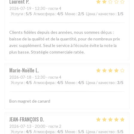
Laurent
P
2026-07-19
- 12:30 - гости 4
Услуги
:
5
/5
Атмосфера
:
4
/5
Меню
:
2
/5
Цена / качество
:
1
/5
Clients fidèles depuis des années, nous sommes déçus :
baisse de la qualité et de la quantité, pour de nombreux prix
avec supplément. Seul le service à l’écoute évite la note la
plus basse. Stratégie commerciale ratée.
Marie-Noëlle
L
2026-07-18
- 12:30 - гости 4
Услуги
:
4
/5
Атмосфера
:
4
/5
Меню
:
4
/5
Цена / качество
:
3
/5
Bon magret de canard
JEAN-FRANÇOIS
D
2026-07-13
- 20:00 - гости 2
Услуги
:
4
/5
Атмосфера
:
4
/5
Меню
:
5
/5
Цена / качество
:
5
/5