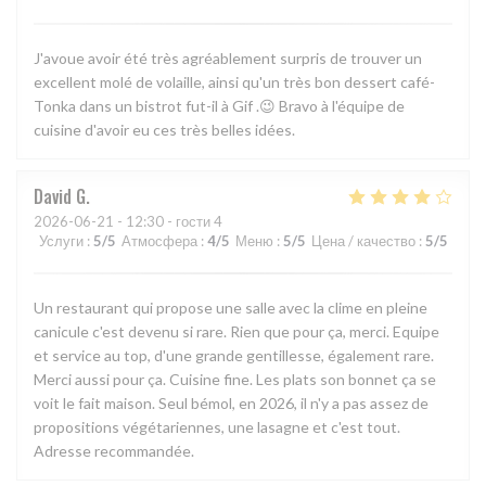
J'avoue avoir été très agréablement surpris de trouver un
excellent molé de volaille, ainsi qu'un très bon dessert café-
Tonka dans un bistrot fut-il à Gif .😉 Bravo à l'équipe de
cuisine d'avoir eu ces très belles idées.
David
G
2026-06-21
- 12:30 - гости 4
Услуги
:
5
/5
Атмосфера
:
4
/5
Меню
:
5
/5
Цена / качество
:
5
/5
Un restaurant qui propose une salle avec la clime en pleine
canicule c'est devenu si rare. Rien que pour ça, merci. Equipe
et service au top, d'une grande gentillesse, également rare.
Merci aussi pour ça. Cuisine fine. Les plats son bonnet ça se
voit le fait maison. Seul bémol, en 2026, il n'y a pas assez de
propositions végétariennes, une lasagne et c'est tout.
Adresse recommandée.