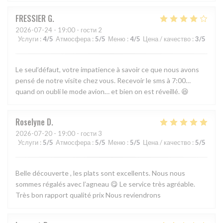
FRESSIER
G
2026-07-24
- 19:00 - гости 2
Услуги
:
4
/5
Атмосфера
:
5
/5
Меню
:
4
/5
Цена / качество
:
3
/5
Le seul’défaut, votre impatience à savoir ce que nous avons
pensé de notre visite chez vous. Recevoir le sms à 7:00…
quand on oubli le mode avion… et bien on est réveillé. 😆
Roselyne
D
2026-07-20
- 19:00 - гости 3
Услуги
:
5
/5
Атмосфера
:
5
/5
Меню
:
5
/5
Цена / качество
:
5
/5
Belle découverte , les plats sont excellents. Nous nous
sommes régalés avec l’agneau 😋 Le service très agréable.
Très bon rapport qualité prix Nous reviendrons